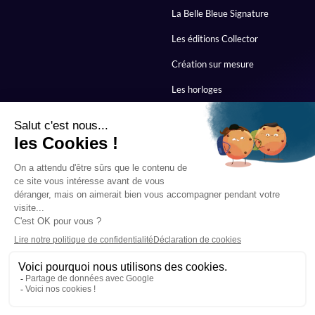
La Belle Bleue Signature
Les éditions Collector
Création sur mesure
Les horloges
Horloge « Signature »
personnalisable
À propos
Mentions légales
Politique de confidentialité
Bocage Créations
Politique des cookies
Ambassadeurs
Actualités
Contact
©
2026
ALL RIGHTS RESERVED.
DESIGNED BY
PIXIM